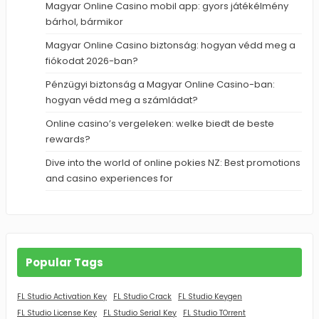
Magyar Online Casino mobil app: gyors játékélmény
bárhol, bármikor
Magyar Online Casino biztonság: hogyan védd meg a
fiókodat 2026-ban?
Pénzügyi biztonság a Magyar Online Casino-ban:
hogyan védd meg a számládat?
Online casino’s vergeleken: welke biedt de beste
rewards?
Dive into the world of online pokies NZ: Best promotions
and casino experiences for
Popular Tags
FL Studio Activation Key
FL Studio Crack
FL Studio Keygen
FL Studio License Key
FL Studio Serial Key
FL Studio TOrrent