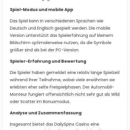
Spiel-Modus und mobile App
Das Spiel kann in verschiedenen Sprachen wie
Deutsch und Englisch gespielt werden. Die mobile
Version unterstützt das Spielerfahrung auf kleinem
Bildschirm optimalerweise nutzen, da die Symbole
größer sind als bei der PC-Version.
Spieler-Erfahrung und Bewertung
Die Spieler haben gemeldet eine relativ lange Spielzeit
während ihrer Teilnahme, wobei viele erwähnten sie
erlebten eher selte Freispielphasen. Der Automobil-
Monteur fungiert offensichtlich nicht sehr gut als Wild
oder Scatter im Bonusmodus.
Analyse und Zusammenfassung
Insgesamt bietet das DailySpins Casino eine