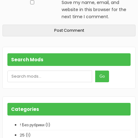
Save my name, email, and
website in this browser for the
next time I comment.
Search Mods
S
Go
e
a
r
c
h
Categories
! Без рубрики
(1)
25
(1)