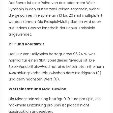
Der Bonus ist eine Reihe von drei oder mehr Wild-
Symboln in den ersten zwei Reihen sammeln, wobei
die gewonnen Freispiele um 10 bis 20 mal multipliziert
werden können. Die Freispiel-Multiplikation wird auch
auf jedem Gewinn innerhalb der Bonus-Freispiele
angewendet.
RTP und Volatilität
Der RTP von DailySpins beträgt etwa 96,24 %, was
normal für einen Slot-Spiel dieses Niveaus ist. Die
Spiel-Variabilitäts-Grad hat eine Mittelnote mit einem
Auszahlungsverhältnis zwischen dem niedrigsten (3)
und dem höchsten Wert (6).
Wetteinsatz und Max-Gewinn
Die Mindesteinzahlung beträgt 0,10 Euro pro Spin, die
maximale Einzahlung pro Spin ist jedoch nicht
ausdrücklich angegeben.