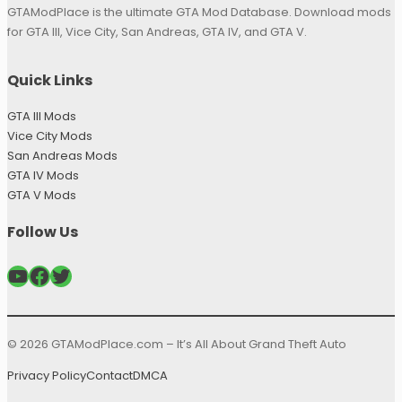
GTAModPlace is the ultimate GTA Mod Database. Download mods
for GTA III, Vice City, San Andreas, GTA IV, and GTA V.
Quick Links
GTA III Mods
Vice City Mods
San Andreas Mods
GTA IV Mods
GTA V Mods
Follow Us
YouTube
Facebook
Twitter
© 2026 GTAModPlace.com – It’s All About Grand Theft Auto
Privacy Policy
Contact
DMCA