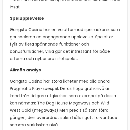
Insat.
Spelupplevelse
Gangsta Casino har en välutformad spelmekanik som
ger spelarna en engagerande upplevelse. Spelet är
fyllt av flera spännande funktioner och
bonusfunktioner, vilka gör det intressant för både
erfarna och nybörjare i slotspelet.
Allmän analys
Gangsta Casino har stora likheter med alla andra
Pragmatic Play-spespel. Deras höga grafiknivå är
känd från tidigare utgivelser, som exempel på dessa
kan nämnas: The Dog House Megaways och Wild
West Gold (megaways) Men precis så som förra
gången, den överordnat stilen hålls i gott förväntade
samma världsskön nivå.