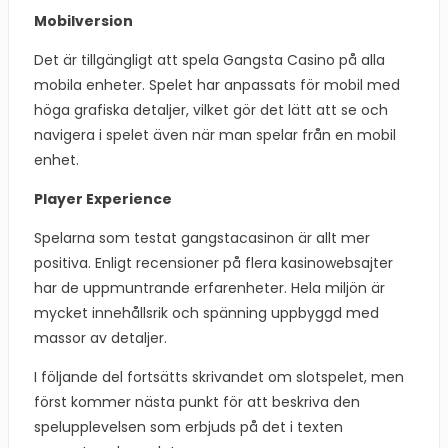
Mobilversion
Det är tillgängligt att spela Gangsta Casino på alla
mobila enheter. Spelet har anpassats för mobil med
höga grafiska detaljer, vilket gör det lätt att se och
navigera i spelet även när man spelar från en mobil
enhet.
Player Experience
Spelarna som testat gangstacasinon är allt mer
positiva. Enligt recensioner på flera kasinowebsajter
har de uppmuntrande erfarenheter. Hela miljön är
mycket innehållsrik och spänning uppbyggd med
massor av detaljer.
I följande del fortsätts skrivandet om slotspelet, men
först kommer nästa punkt för att beskriva den
spelupplevelsen som erbjuds på det i texten